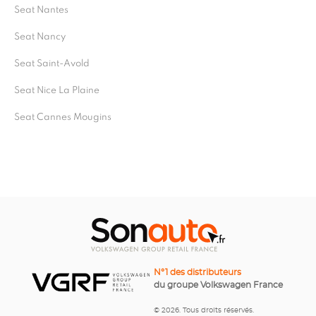
Seat Nantes
Seat Nancy
Seat Saint-Avold
Seat Nice La Plaine
Seat Cannes Mougins
N°1 des distributeurs
du groupe Volkswagen France
© 2026. Tous droits réservés.