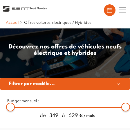
Seat Nantes
Accueil
>
Offres voitures Electriques / Hybrides
Découvrez nos offres de véhicules neufs
électrique et hybrides
Filtrer par modèle...
Budget mensuel :
de
349
à
629
€ / mois