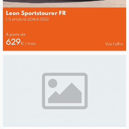
Leon Sportstourer FR
1.5 eHybrid 204ch DSG
À partir de
629
€ / mois
Voir l’offre