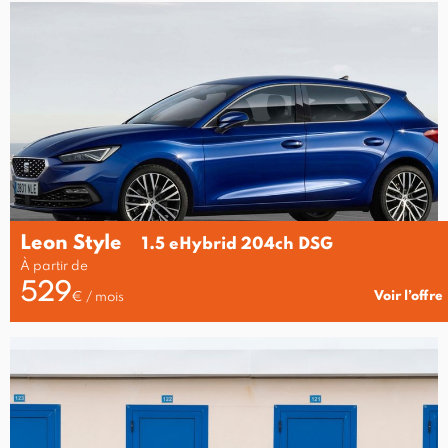
Leon Style
1.5 eHybrid 204ch DSG
À partir de
529
Voir l’offre
€ / mois