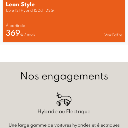
Leon Style
1.5 eTSI Hybrid 150ch DSG
À partir de
369
€ / mois
Voir l’offre
Nos engagements
Hybride ou Electrique
Une large gamme de voitures hybrides et électriques