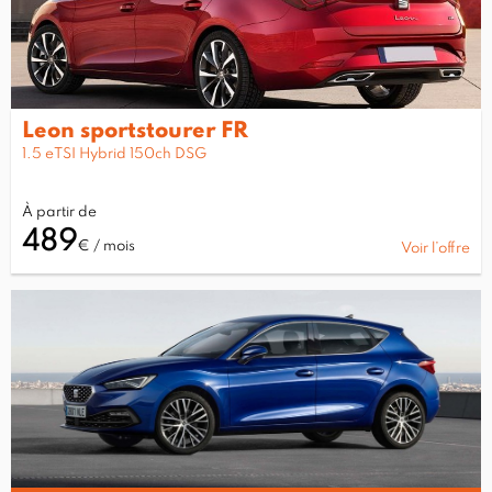
Leon sportstourer FR
1.5 eTSI Hybrid 150ch DSG
À partir de
489
€ / mois
Voir l’offre