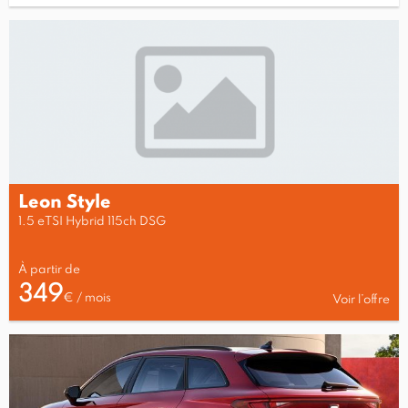
Leon Style
1.5 eTSI Hybrid 115ch DSG
À partir de
349
€ / mois
Voir l’offre