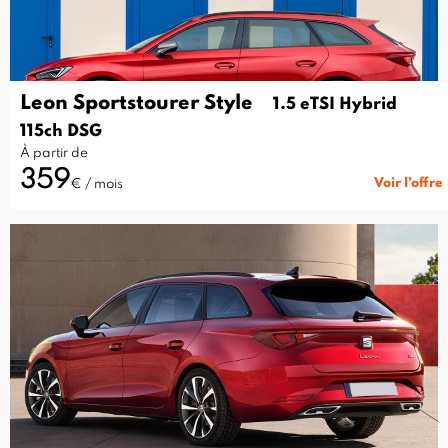
Leon Sportstourer Style
1.5 eTSI Hybrid
115ch DSG
À partir de
359
Voir l’offre
€ / mois