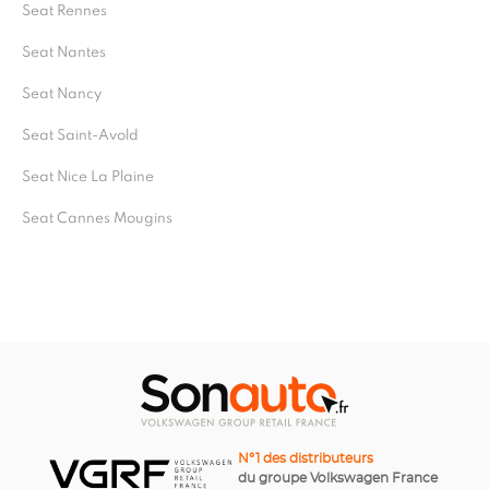
Seat Rennes
Seat Nantes
Seat Nancy
Seat Saint-Avold
Seat Nice La Plaine
Seat Cannes Mougins
N°1 des distributeurs
du groupe Volkswagen France