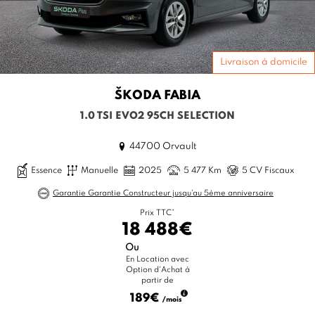
Livraison à domicile
ŠKODA
FABIA
1.0 TSI EVO2 95CH SELECTION
44700 Orvault
Essence
Manuelle
2025
5 477 Km
5 CV Fiscaux
Garantie Garantie Constructeur jusqu'au 5ème anniversaire
Prix TTC*
18 488€
Ou
En Location avec
Option d'Achat à
partir de
189€
/mois