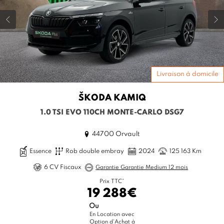
Livraison à domicile
ŠKODA
KAMIQ
1.0 TSI EVO 110CH MONTE-CARLO DSG7
44700 Orvault
Essence
Rob double embray
2024
125 163 Km
6 CV Fiscaux
Garantie Garantie Medium 12 mois
Prix TTC*
19 288€
Ou
En Location avec
Option d'Achat à