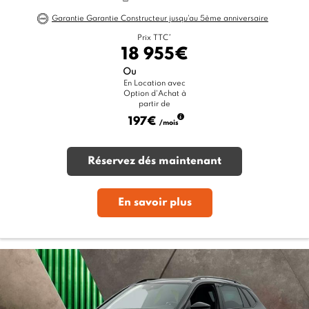
Garantie Garantie Constructeur jusqu'au 5ème anniversaire
Prix TTC*
18 955€
Ou
En Location avec
Option d'Achat à
partir de
197€
/mois
Réservez dés maintenant
En savoir plus