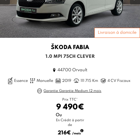
Livraison à domicile
ŠKODA
FABIA
1.0 MPI 75CH CLEVER
44700 Orvault
Essence
Manuelle
2019
111 715 Km
4 CV Fiscaux
Garantie Garantie Medium 12 mois
Prix TTC*
9 490€
Ou
En Crédit à partir
de
216€
/mois