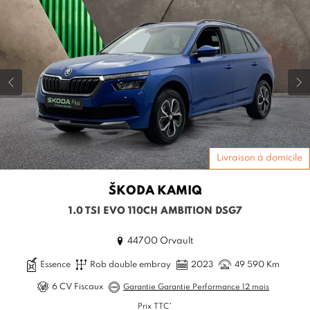
Livraison à domicile
ŠKODA
KAMIQ
1.0 TSI EVO 110CH AMBITION DSG7
44700 Orvault
Essence
Rob double embray
2023
49 590 Km
6 CV Fiscaux
Garantie Garantie Performance 12 mois
Prix TTC*