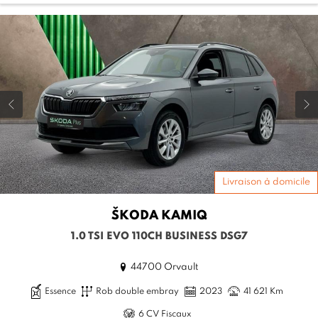
Livraison à domicile
ŠKODA
KAMIQ
1.0 TSI EVO 110CH BUSINESS DSG7
44700 Orvault
Essence
Rob double embray
2023
41 621 Km
6 CV Fiscaux