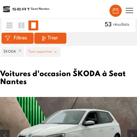
Seat Nantes
Accueil
>
Véhicules d'occasion
>
ŠKODA
53
résultats
Filtres
Trier
ŠKODA
Tout supprimer
Voitures d'occasion ŠKODA à Seat
Nantes