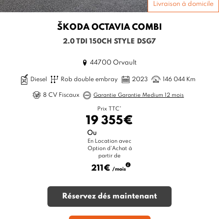
Livraison à domicile
ŠKODA
OCTAVIA COMBI
2.0 TDI 150CH STYLE DSG7
44700 Orvault
Diesel
Rob double embray
2023
146 044 Km
8 CV Fiscaux
Garantie Garantie Medium 12 mois
Prix TTC*
19 355€
Ou
En Location avec
Option d'Achat à
partir de
211€
/mois
Réservez dés maintenant