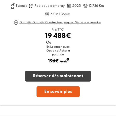
Essence
Rob double embray
2025
13 736 Km
6 CV Fiscaux
Garantie Garantie Constructeur jusqu'au 5ème anniversaire
Prix TTC*
19 488€
Ou
En Location avec
Option d'Achat à
partir de
196€
/mois
Réservez dés maintenant
En savoir plus