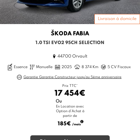
Livraison à domicile
ŠKODA
FABIA
1.0 TSI EVO2 95CH SELECTION
44700 Orvault
Essence
Manuelle
2025
8 374 Km
5 CV Fiscaux
Garantie Garantie Constructeur jusqu'au 5ème anniversaire
Prix TTC*
17 454€
Ou
En Location avec
Option d'Achat à
partir de
185€
/mois