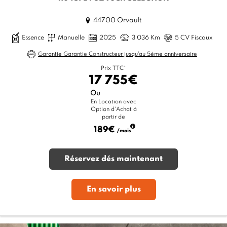
44700 Orvault
Essence
Manuelle
2025
3 036 Km
5 CV Fiscaux
Garantie Garantie Constructeur jusqu'au 5ème anniversaire
Prix TTC*
17 755€
Ou
En Location avec
Option d'Achat à
partir de
189€
/mois
Réservez dés maintenant
En savoir plus