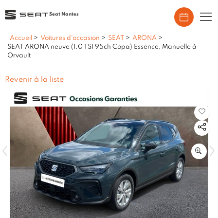
Seat Nantes
Accueil
>
Voitures d'occasion
>
SEAT
>
ARONA
>
SEAT ARONA neuve (1.0 TSI 95ch Copa) Essence, Manuelle à
Orvault
Revenir à la liste