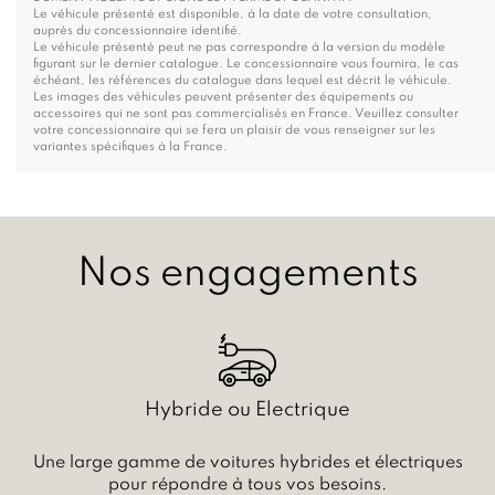
Le véhicule présenté est disponible, à la date de votre consultation,
auprès du concessionnaire identifié.
Le véhicule présenté peut ne pas correspondre à la version du modèle
figurant sur le dernier catalogue. Le concessionnaire vous fournira, le cas
échéant, les références du catalogue dans lequel est décrit le véhicule.
Les images des véhicules peuvent présenter des équipements ou
accessoires qui ne sont pas commercialisés en France. Veuillez consulter
votre concessionnaire qui se fera un plaisir de vous renseigner sur les
variantes spécifiques à la France.
Nos engagements
Hybride ou Electrique
Une large gamme de voitures hybrides et électriques
pour répondre à tous vos besoins.