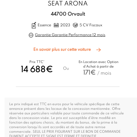
SEAT ARONA
44700 Orvault
Essence
2023
5 CV Fiscaux
Garantie Garantie Performance 12 mois
En savoir plus sur cette voiture
Prix TTC*
En Location avec Option
d'Achat à partir de
14 688€
Ou
171€
/ mois
Le prix indiqué est TTC en euros pour le véhicule spécifique de cette
annonce présent dans les locaux de la concession mentionnée. Offre
réservée aux particuliers valable pour toute commande de ce véhicule
dans la concession visée. Le prix est susceptible d’être modifié en
fonction des options choisis, du montant du bonus, de la prime à la
conversion lorsqu’ils sont accordés et de toute autre remise
commerciale. SEUL LE PRIX FIGURANT SUR LE BON DE COMMANDE
DUMENT ACCEPTE ET SIGNE EST FERME ET DEFINITIF.