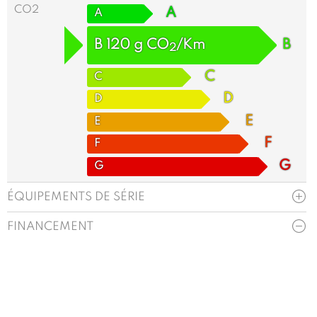
CO2
A
A
B
120
g
CO
/Km
B
2
C
C
D
D
E
E
F
F
G
G
ÉQUIPEMENTS DE SÉRIE
FINANCEMENT