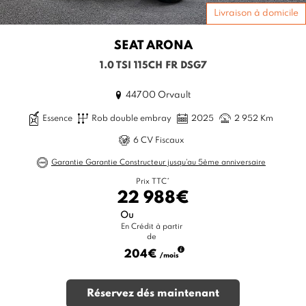
Livraison à domicile
SEAT
ARONA
1.0 TSI 115CH FR DSG7
44700 Orvault
Essence
Rob double embray
2025
2 952 Km
6 CV Fiscaux
Garantie Garantie Constructeur jusqu'au 5ème anniversaire
Prix TTC*
22 988€
Ou
En Crédit à partir
de
204€
/mois
Réservez dés maintenant