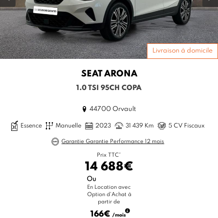
Livraison à domicile
SEAT
ARONA
1.0 TSI 95CH COPA
44700 Orvault
Essence
Manuelle
2023
31 439 Km
5 CV Fiscaux
Garantie Garantie Performance 12 mois
Prix TTC*
14 688€
Ou
En Location avec
Option d'Achat à
partir de
166€
/mois