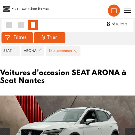
Seat Nantes
Accueil
>
Véhicules d'occasion
>
SEAT
>
ARONA
8
résultats
Filtres
Trier
SEAT
ARONA
Tout supprimer
Voitures d'occasion SEAT ARONA à
Seat Nantes