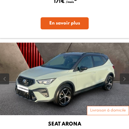
171€
/mois
En savoir plus
Livraison à domicile
SEAT
ARONA