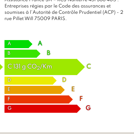
Assistance France SA – RCS Nanterre 451 366 405 :
Entreprises régies par le Code des assurances et
soumises à l'Autorité de Contrôle Prudentiel (ACP) - 2
rue Pillet Will 75009 PARIS.
A
A
B
B
C
131
g
CO
/Km
C
2
D
D
E
E
F
F
G
G