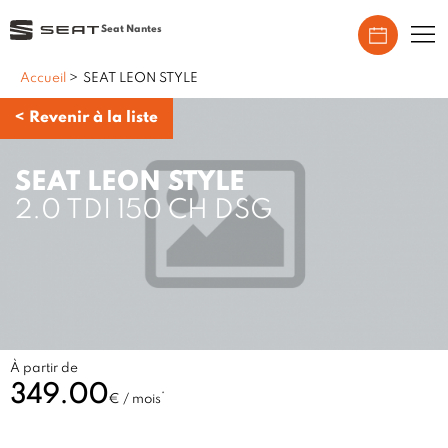
Seat Nantes
Accueil
>
SEAT LEON STYLE
<
Revenir à la liste
SEAT LEON STYLE
2.0 TDI 150 CH DSG
À partir de
349.00
*
€ / mois