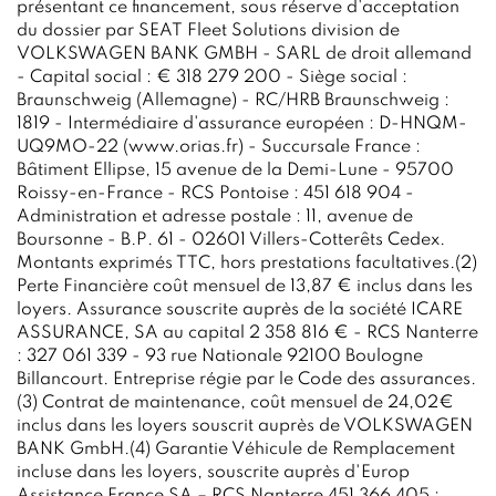
présentant ce financement, sous réserve d'acceptation
du dossier par SEAT Fleet Solutions division de
VOLKSWAGEN BANK GMBH - SARL de droit allemand
- Capital social : € 318 279 200 - Siège social :
Braunschweig (Allemagne) - RC/HRB Braunschweig :
1819 - Intermédiaire d'assurance européen : D-HNQM-
UQ9MO-22 (www.orias.fr) - Succursale France :
Bâtiment Ellipse, 15 avenue de la Demi-Lune - 95700
Roissy-en-France - RCS Pontoise : 451 618 904 -
Administration et adresse postale : 11, avenue de
Boursonne - B.P. 61 - 02601 Villers-Cotterêts Cedex.
Montants exprimés TTC, hors prestations facultatives.(2)
Perte Financière coût mensuel de 13,87 € inclus dans les
loyers. Assurance souscrite auprès de la société ICARE
ASSURANCE, SA au capital 2 358 816 € - RCS Nanterre
: 327 061 339 - 93 rue Nationale 92100 Boulogne
Billancourt. Entreprise régie par le Code des assurances.
(3) Contrat de maintenance, coût mensuel de 24,02€
inclus dans les loyers souscrit auprès de VOLKSWAGEN
BANK GmbH.(4) Garantie Véhicule de Remplacement
incluse dans les loyers, souscrite auprès d'Europ